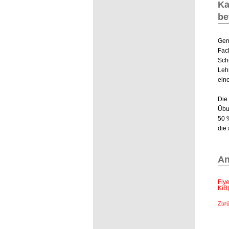
Ka
be
Gem
Fac
Schu
Leh
ein
Die
Übu
50 
die
A
Fly
KiB
Zur