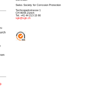
d
Swiss Society for Corrosion Protection
Technoparkstrasse 1
CH-8005 Zürich
Tel. +41 44 213 15 90
sgk@sgk.ch
gs-
durch
e
rmen
9