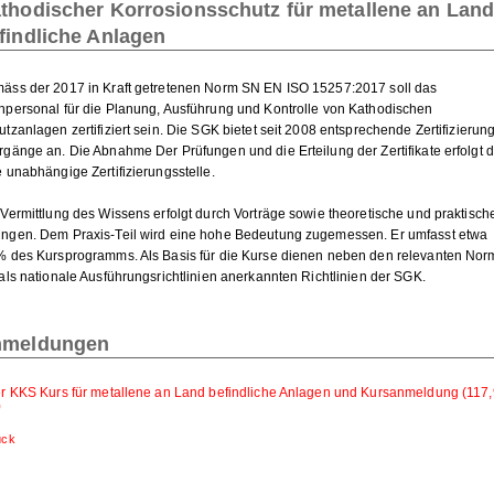
thodischer Korrosionsschutz für metallene an Lan
findliche Anlagen
äss der 2017 in Kraft getretenen Norm SN EN ISO 15257:2017 soll das
hpersonal für die Planung, Ausführung und Kontrolle von Kathodischen
tzanlagen zertifiziert sein. Die SGK bietet seit 2008 entsprechende Zertifizierun
rgänge an. Die Abnahme Der Prüfungen und die Erteilung der Zertifikate erfolgt 
e unabhängige Zertifizierungsstelle.
 Vermittlung des Wissens erfolgt durch Vorträge sowie theoretische und praktisch
ngen. Dem Praxis-Teil wird eine hohe Bedeutung zugemessen. Er umfasst etwa
% des Kursprogramms. Als Basis für die Kurse dienen neben den relevanten No
 als nationale Ausführungsrichtlinien anerkannten Richtlinien der SGK.
nmeldungen
er KKS Kurs für metallene an Land befindliche Anlagen und Kursanmeldung (117,
)
ück