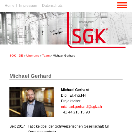
Navigation
Home
Impressum
Datenschutz
überspringen
igation
rspringen
SGK - DE
Über uns
Team
Michael Gerhard
igation
rspringen
Michael Gerhard
Michael Gerhard
Dipl. El.-Ing.FH
Projektleiter
michael.gerhard@sgk.ch
+41 44 213 15 93
Seit 2017
Tätigkeit bei der Schweizerischen Gesellschaft für
Korrosionsschutz