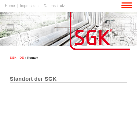
Navigation
Home
Impressum
Datenschutz
überspringen
igation
rspringen
SGK - DE
Kontakt
igation
rspringen
Standort der SGK