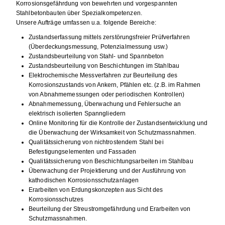
Korrosionsgefährdung von bewehrten und vorgespannten
Stahlbetonbauten über Spezialkompetenzen.
Unsere Aufträge umfassen u.a. folgende Bereiche:
Zustandserfassung mittels zerstörungsfreier Prüfverfahren
(Überdeckungsmessung, Potenzialmessung usw.)
Zustandsbeurteilung von Stahl- und Spannbeton
Zustandsbeurteilung von Beschichtungen im Stahlbau
Elektrochemische Messverfahren zur Beurteilung des
Korrosionszustands von Ankern, Pfählen etc. (z.B. im Rahmen
von Abnahmemessungen oder periodischen Kontrollen)
Abnahmemessung, Überwachung und Fehlersuche an
elektrisch isolierten Spanngliedern
Online Monitoring für die Kontrolle der Zustandsentwicklung und
die Überwachung der Wirksamkeit von Schutzmassnahmen.
Qualitätssicherung von nichtrostendem Stahl bei
Befestigungselementen und Fassaden
Qualitätssicherung von Beschichtungsarbeiten im Stahlbau
Überwachung der Projektierung und der Ausführung von
kathodischen Korrosionsschutzanlagen
Erarbeiten von Erdungskonzepten aus Sicht des
Korrosionsschutzes
Beurteilung der Streustromgefährdung und Erarbeiten von
Schutzmassnahmen.