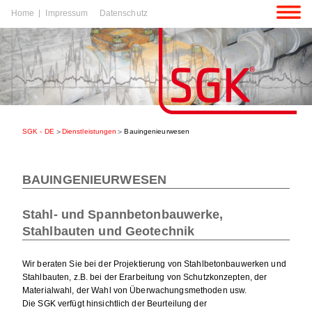
Navigation
Home
Impressum
Datenschutz
überspringen
igation
rspringen
SGK - DE
Dienstleistungen
Bauingenieurwesen
igation
rspringen
BAUINGENIEURWESEN
Stahl- und Spannbetonbauwerke,
Stahlbauten und Geotechnik
Wir beraten Sie bei der Projektierung von Stahlbetonbauwerken und
Stahlbauten, z.B. bei der Erarbeitung von Schutzkonzepten, der
Materialwahl, der Wahl von Überwachungsmethoden usw.
Die SGK verfügt hinsichtlich der Beurteilung der