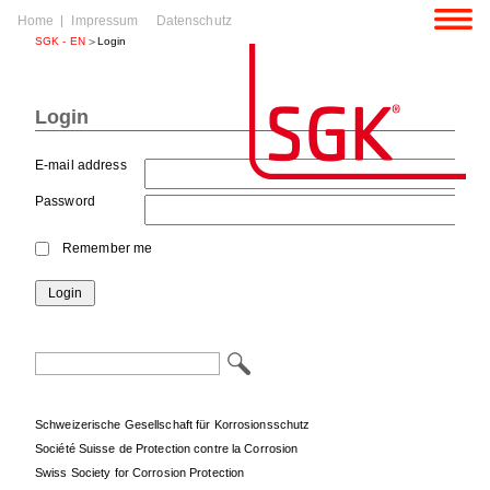
Skip
Home
Impressum
Datenschutz
navigation
SGK - EN
Login
Login
E-mail address
p
igation
Password
p
Remember me
igation
Login
Keywords
Schweizerische Gesellschaft für Korrosionsschutz
Société Suisse de Protection contre la Corrosion
Swiss Society for Corrosion Protection