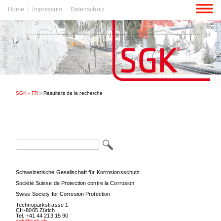
Aller
Home
Impressum
Datenschutz
au
contenu
r
SGK - FR
Résultats de la recherche
tenu
r
Mots-
clés
tenu
Mots-
clés
Schweizerische Gesellschaft für Korrosionsschutz
Société Suisse de Protection contre la Corrosion
Swiss Society for Corrosion Protection
Technoparkstrasse 1
CH-8005 Zürich
Tel. +41 44 213 15 90
sgk@sgk.ch